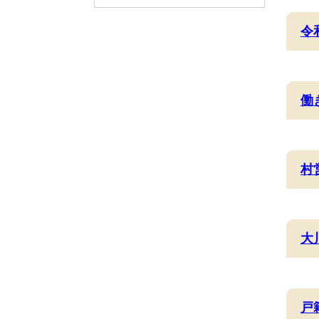
令
働
村
大
戸