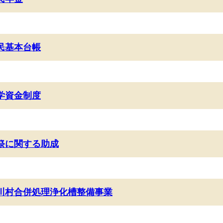
民基本台帳
学資金制度
祭に関する助成
川村合併処理浄化槽整備事業