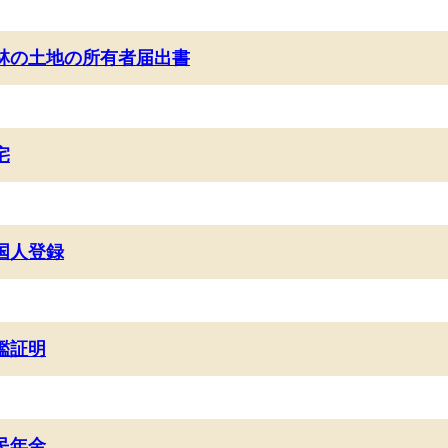
林の土地の所有者届出書
宅
国人登録
鑑証明
民年金