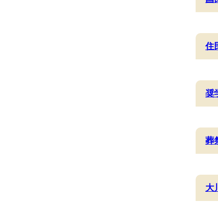
住
奨
葬
大