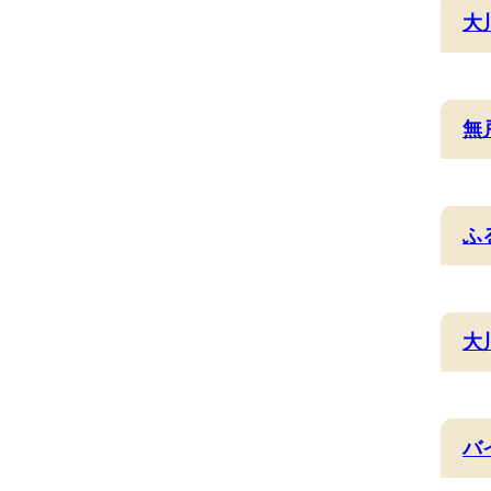
大
無
ふ
大
バ