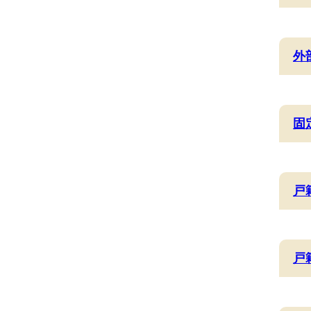
外
固
戸
戸