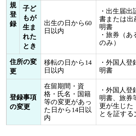
規
子ど
・出生届出
登
もが
書または出
出生の日から60
録
明書
生ま
日以内
・旅券（あ
れた
のみ）
とき
住所の変
移転の日から14
・外国人登
日以内
明書
更
在留期間・資
・外国人登
格・氏名・国籍
登録事項
明書、旅券
等の変更があっ
更が生じた
の変更
た日から14日以
とを証する
内