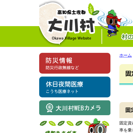
ホーム
固
固
固定資
率を乗