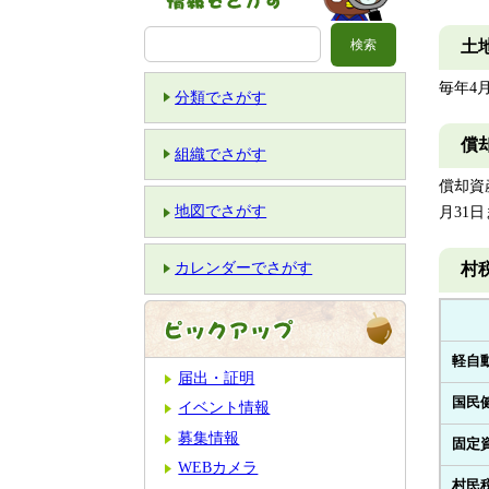
土
毎年4
分類でさがす
償
組織でさがす
償却資
地図でさがす
月31
村
カレンダーでさがす
軽自
届出・証明
国民
イベント情報
募集情報
固定
WEBカメラ
村民