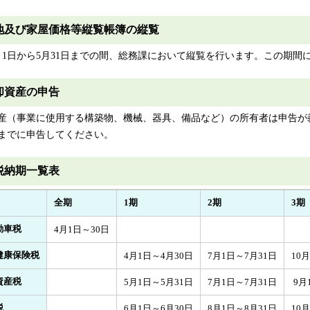
地及び家屋価格等縦覧帳簿の縦覧
月1日から5月31日までの間、総務課において縦覧を行います。この期
却資産の申告
産（事業に使用する構築物、機械、器具、備品など）の所有者は申告が義
日までに申告してください。
税納期一覧表
全期
1期
2期
3期
動車税
4月1日～30日
健康保険税
4月1日～4月30日
7月1日～7月31日
10
資産税
5月1日～5月31日
7月1日～7月31日
9月
税
6月1日～6月30日
8月1日～8月31日
10