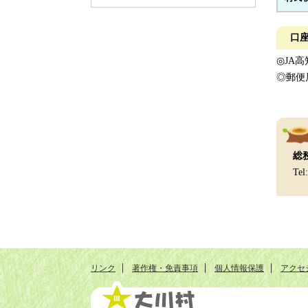
口
◎JA
◎郵便
総
Tel
リンク
著作権・免責事項
個人情報保護
アクセ