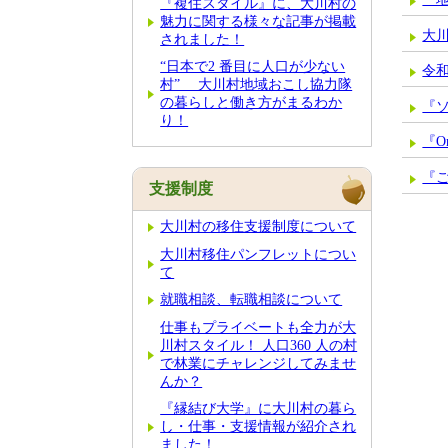
『複住スタイル』に、大川村の
魅力に関する様々な記事が掲載
大
されました！
“日本で2 番目に人口が少ない
令
村” 大川村地域おこし協力隊
の暮らしと働き方がまるわか
『
り！
『O
『
支援制度
大川村の移住支援制度について
大川村移住パンフレットについ
て
就職相談、転職相談について
仕事もプライベートも全力が大
川村スタイル！ 人口360 人の村
で林業にチャレンジしてみませ
んか？
『縁結び大学』に大川村の暮ら
し・仕事・支援情報が紹介され
ました！