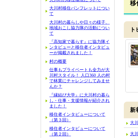
移
大川村移住パンフレットについ
て
大川村の暮らしや日々の様子、
地域おこし協力隊の活動につい
ト
て
『高知家で暮らす』に協力隊イ
ンタビューと移住者インタビュ
ーが掲載されました！
村の概要
仕事もプライベートも全力が大
川村スタイル！ 人口360 人の村
で林業にチャレンジしてみませ
んか？
『縁結び大学』に大川村の暮ら
し・仕事・支援情報が紹介され
ました！
新
移住者インタビューについて
（第３回）
大
移住者インタビューについて
大
（第２回）