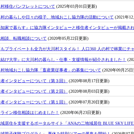
川村移住パンフレットについて
(2025年03月01日更新)
川村の暮らしや日々の様子、地域おこし協力隊の活動について
(2021年1
高知家で暮らす』に協力隊インタビューと移住者インタビューが掲載さ
職相談、転職相談について
(2020年05月22日更新)
事もプライベートも全力が大川村スタイル！ 人口360 人の村で林業にチ
縁結び大学』に大川村の暮らし・仕事・支援情報が紹介されました！
(2
川村地域おこし協力隊「畜産業従事者」の募集について
(2020年09月25
住者インタビューについて（第３回）
(2020年08月17日更新)
住者インタビューについて（第２回）
(2020年08月03日更新)
住者インタビューについて（第１回）
(2020年07月20日更新)
ンライン移住相談はじめました！
(2020年06月23日更新)
域居住を支援するポータルサイト「ANAの二地域居住 BLUE SKY LIF
地域親子体験プログラム』 夏休み特別ツアーの募集を開始！
(2026年07