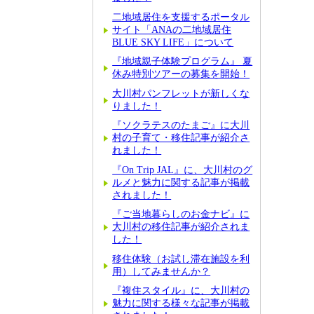
二地域居住を支援するポータル
サイト「ANAの二地域居住
BLUE SKY LIFE」について
『地域親子体験プログラム』 夏
休み特別ツアーの募集を開始！
大川村パンフレットが新しくな
りました！
『ソクラテスのたまご』に大川
村の子育て・移住記事が紹介さ
れました！
『On Trip JAL』に、大川村のグ
ルメと魅力に関する記事が掲載
されました！
『ご当地暮らしのお金ナビ』に
大川村の移住記事が紹介されま
した！
移住体験（お試し滞在施設を利
用）してみませんか？
『複住スタイル』に、大川村の
魅力に関する様々な記事が掲載