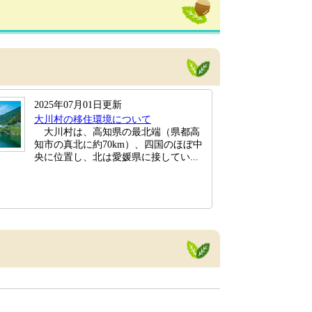
2025年07月01日更新
大川村の移住環境について
大川村は、高知県の最北端（県都高
知市の真北に約70km）、四国のほぼ中
央に位置し、北は愛媛県に接してい...