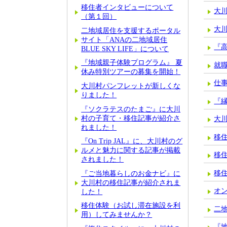
移住者インタビューについて
大
（第１回）
大
二地域居住を支援するポータル
サイト「ANAの二地域居住
『
BLUE SKY LIFE」について
『地域親子体験プログラム』 夏
就
休み特別ツアーの募集を開始！
仕
大川村パンフレットが新しくな
りました！
『
『ソクラテスのたまご』に大川
村の子育て・移住記事が紹介さ
大
れました！
移
『On Trip JAL』に、大川村のグ
ルメと魅力に関する記事が掲載
移
されました！
移
『ご当地暮らしのお金ナビ』に
大川村の移住記事が紹介されま
オ
した！
移住体験（お試し滞在施設を利
二地
用）してみませんか？
『