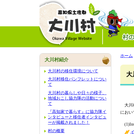
ホーム
大川村紹介
大川村の移住環境について
大
大川村移住パンフレットについ
て
大川村の暮らしや日々の様子、
地域おこし協力隊の活動につい
て
大川村
『高知家で暮らす』に協力隊イ
におい
ンタビューと移住者インタビュ
ーが掲載されました！
(1)Ins
村の概要