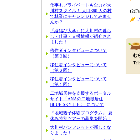
仕事もプライベートも全力が大
川村スタイル！ 人口360 人の村
(2)Fa
で林業にチャレンジしてみませ
んか？
『縁結び大学』に大川村の暮ら
し・仕事・支援情報が紹介され
ました！
移住者インタビューについて
む
（第３回）
Tel
移住者インタビューについて
（第２回）
移住者インタビューについて
（第１回）
二地域居住を支援するポータル
サイト「ANAの二地域居住
BLUE SKY LIFE」について
『地域親子体験プログラム』 夏
休み特別ツアーの募集を開始！
大川村パンフレットが新しくな
りました！