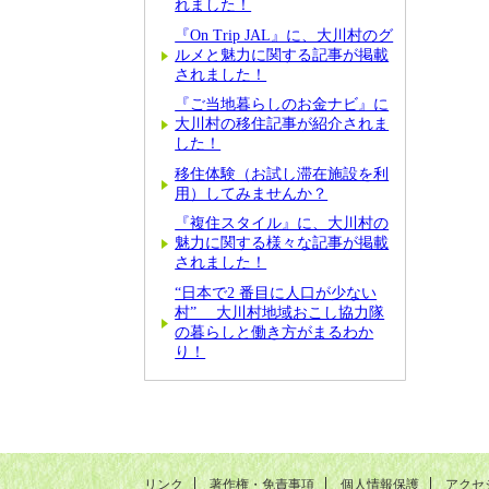
れました！
『On Trip JAL』に、大川村のグ
ルメと魅力に関する記事が掲載
されました！
『ご当地暮らしのお金ナビ』に
大川村の移住記事が紹介されま
した！
移住体験（お試し滞在施設を利
用）してみませんか？
『複住スタイル』に、大川村の
魅力に関する様々な記事が掲載
されました！
“日本で2 番目に人口が少ない
村” 大川村地域おこし協力隊
の暮らしと働き方がまるわか
り！
リンク
著作権・免責事項
個人情報保護
アクセ