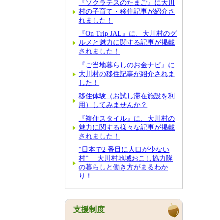
『ソクラテスのたまご』に大川
村の子育て・移住記事が紹介さ
れました！
『On Trip JAL』に、大川村のグ
ルメと魅力に関する記事が掲載
されました！
『ご当地暮らしのお金ナビ』に
大川村の移住記事が紹介されま
した！
移住体験（お試し滞在施設を利
用）してみませんか？
『複住スタイル』に、大川村の
魅力に関する様々な記事が掲載
されました！
“日本で2 番目に人口が少ない
村” 大川村地域おこし協力隊
の暮らしと働き方がまるわか
り！
支援制度