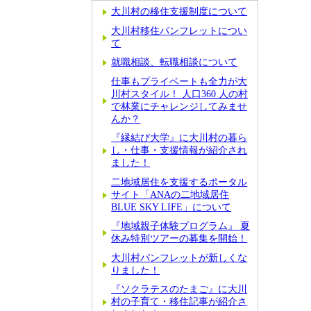
大川村の移住支援制度について
大川村移住パンフレットについ
て
就職相談、転職相談について
仕事もプライベートも全力が大
川村スタイル！ 人口360 人の村
で林業にチャレンジしてみませ
んか？
『縁結び大学』に大川村の暮ら
し・仕事・支援情報が紹介され
ました！
二地域居住を支援するポータル
サイト「ANAの二地域居住
BLUE SKY LIFE」について
『地域親子体験プログラム』 夏
休み特別ツアーの募集を開始！
大川村パンフレットが新しくな
りました！
『ソクラテスのたまご』に大川
村の子育て・移住記事が紹介さ