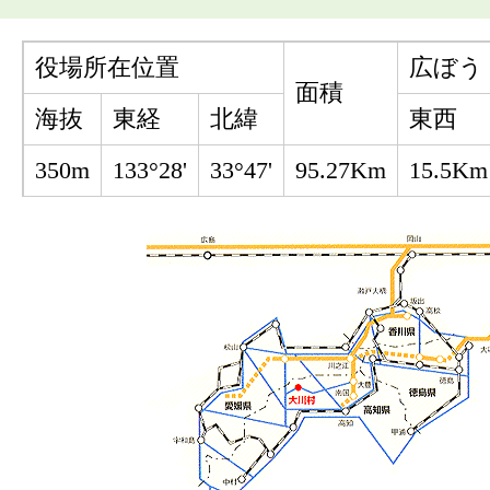
役場所在位置
広ぼう
面積
海抜
東経
北緯
東西
350m
133°28'
33°47'
95.27Km
15.5Km