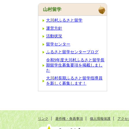
山村留学
大川村ふるさと留学
運営方針
活動状況
留学センター
ふるさと留学センターブログ
令和9年度大川村ふるさと留学長
期留学生募集要項を掲載しまし
た
大川村長期ふるさと留学指導員
を新しく募集します！
リンク
著作権・免責事項
個人情報保護
アクセ