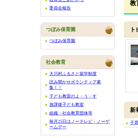
教
委員会報告
つぼみ保育園
ト
つぼみ保育園
社会教育
大川村ふるさと留学制度
読み聞かせボランティア募
集！！
子ども教室のよ・う・す
放課後子ども教室
新
組織・社会教育団体等
毎月25日はノーテレビ・ノーゲ
子
ームデー