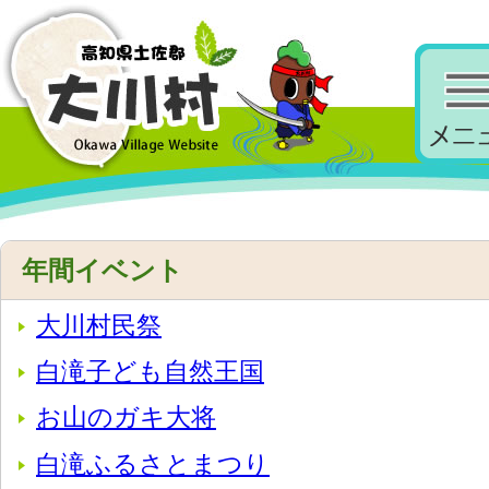
年間イベント
大川村民祭
白滝子ども自然王国
お山のガキ大将
白滝ふるさとまつり