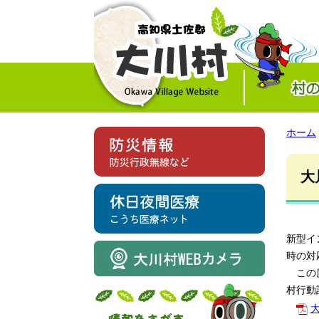
ホーム
大
新型イ
時の対
この度
村行動