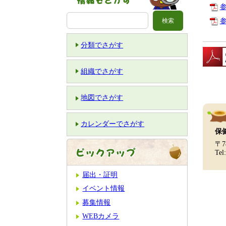
参
参
分類でさがす
組織でさがす
地図でさがす
カレンダーでさがす
保
〒7
Tel
届出・証明
イベント情報
募集情報
WEBカメラ