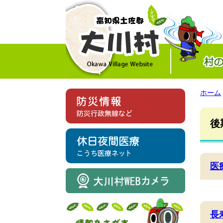
ホーム
後
医
長