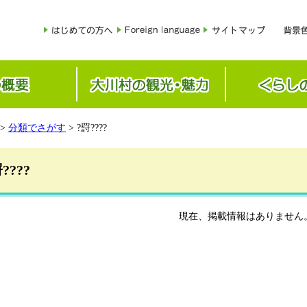
>
分類でさがす
> ?罸????
????
現在、掲載情報はありません