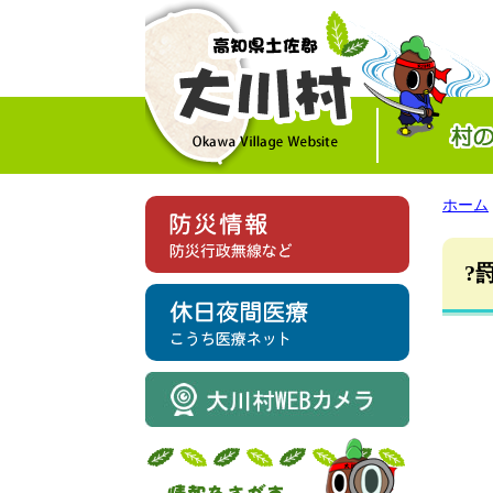
ホーム
?罸