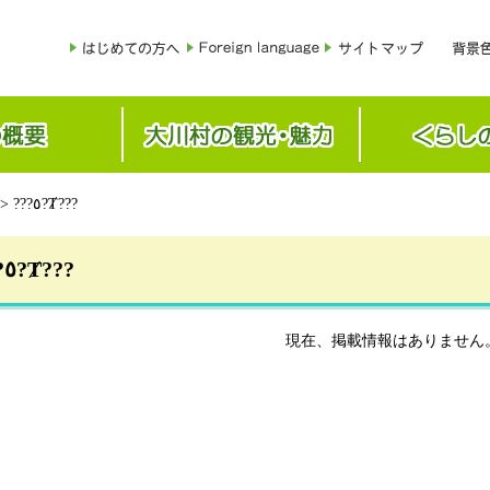
> ???٥?Ⱦ???
???٥?Ⱦ???
現在、掲載情報はありません