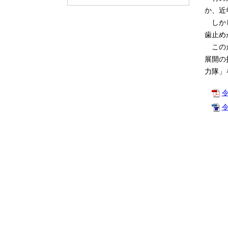
か、近
しかし
歯止め
このた
展開の
力隊」
令
令