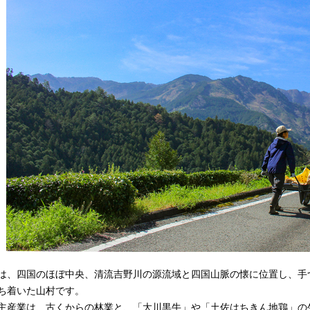
、四国のほぼ中央、清流吉野川の源流域と四国山脈の懐に位置し、手
ち着いた山村です。
産業は、古くからの林業と、「大川黒牛」や「土佐はちきん地鶏」の