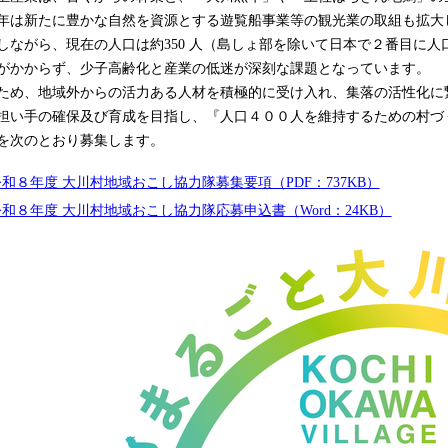
年は新たに豊かな自然を資源とする遊覧船事業等の観光業の取組も拡大
ながら、現在の人口は約350 人（島しょ部を除いて日本で２番目に人
がかからず、少子高齢化と産業の低迷が深刻な課題となっています。
め、地域外からの活力ある人材を積極的に受け入れ、集落の活性化に
担い手の確保及び育成を目指し、『人口４００人を維持するための村づ
を次のとおり募集します。
和８年度 大川村地域おこし協力隊募集要項（PDF：737KB）
和８年度 大川村地域おこし協力隊応募申込書（Word：24KB）