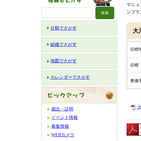
マニュ
ンプラ
分類でさがす
大
組織でさがす
目標
地図でさがす
目標
カレンダーでさがす
整備
届出・証明
イベント情報
募集情報
WEBカメラ