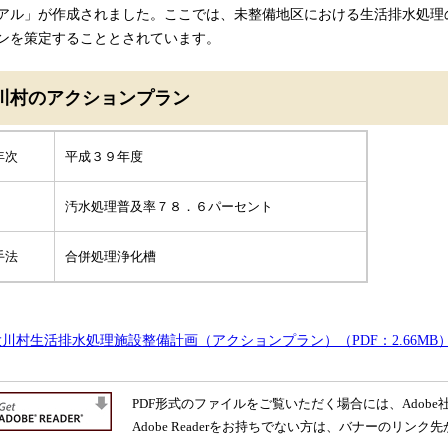
アル」が作成されました。ここでは、未整備地区における生活排水処理
ンを策定することとされています。
川村のアクションプラン
年次
平成３９年度
汚水処理普及率７８．６パーセント
手法
合併処理浄化槽
大川村生活排水処理施設整備計画（アクションプラン）（PDF：2.66MB
PDF形式のファイルをご覧いただく場合には、Adobe社が
Adobe Readerをお持ちでない方は、バナーのリ