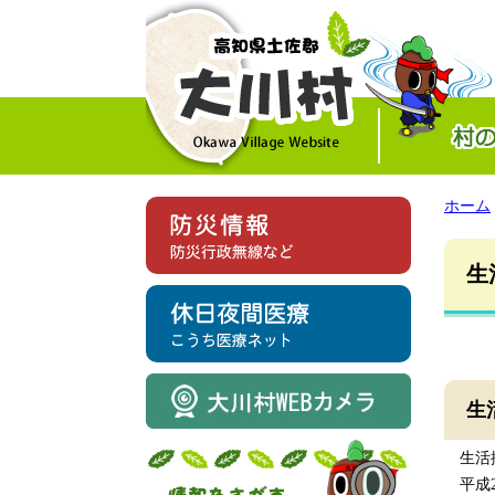
ホーム
生
生
生活排
平成2