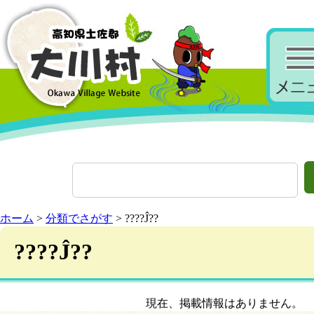
ホーム
>
分類でさがす
> ????Ĵ??
????Ĵ??
現在、掲載情報はありません。