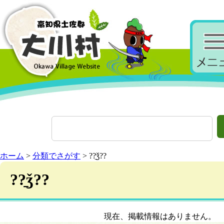
ホーム
>
分類でさがす
> ??̱ǯ??
??̱ǯ??
現在、掲載情報はありません。