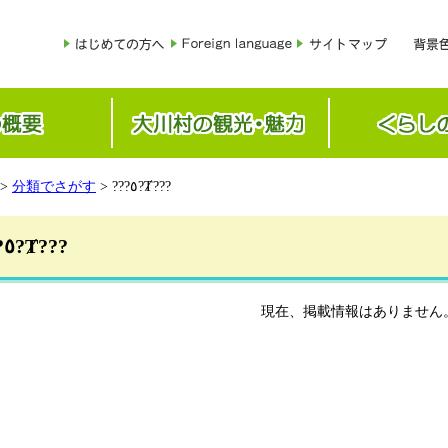
>
分類でさがす
> ???٥?Ⱦ???
???٥?Ⱦ???
現在、掲載情報はありません