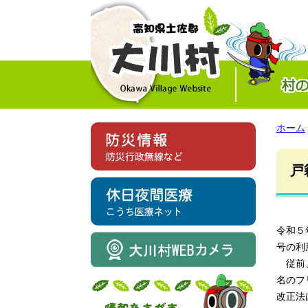
ホーム
戸
令和５
号の利
従前、
名のフ
改正法