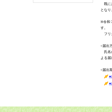
既に戸
となり
※令和
す。
フリガ
<届出
氏名の
よる届
<届出