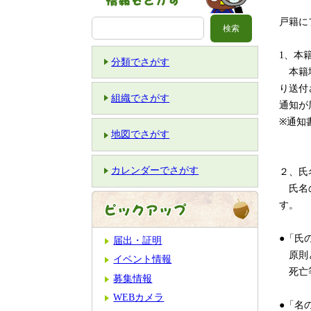
戸籍に
1、本
分類でさがす
本籍地
り送付
組織でさがす
通知が
※通知
地図でさがす
カレンダーでさがす
２、氏
氏名の
す。
●「氏
届出・証明
原則と
イベント情報
死亡等
募集情報
WEBカメラ
●「名