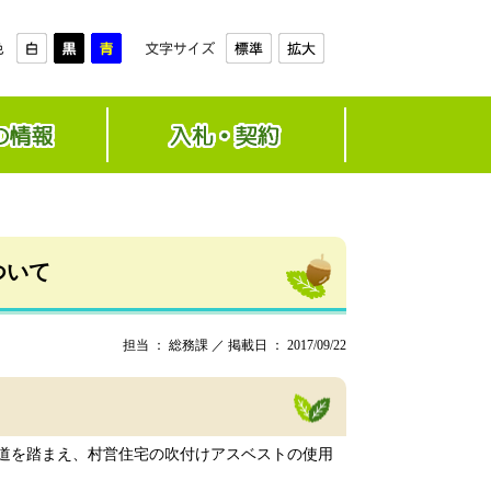
ついて
担当 ： 総務課 ／ 掲載日 ： 2017/09/22
道を踏まえ、村営住宅の吹付けアスベストの使用